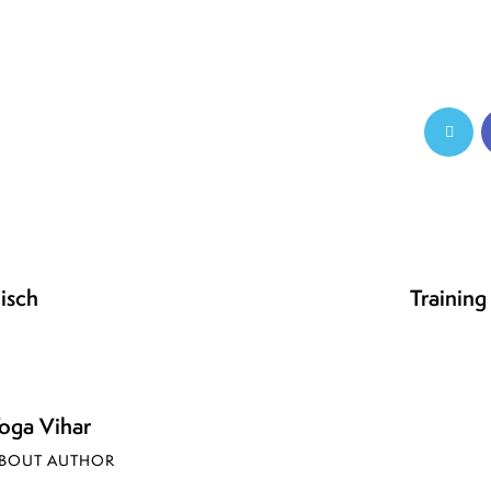
isch
Training
oga Vihar
BOUT AUTHOR