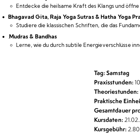
Entdecke die heilsame Kraft des Klangs und öffn
Bhagavad Gita, Raja Yoga Sutras & Hatha Yoga Pr
Studiere die klassischen Schriften, die das Funda
.
Mudras & Bandhas
Lerne, wie du durch subtile Energieverschlüsse in
Tag: Samstag
Praxisstunden:
1
Theoriestunden:
Praktische Einhe
Gesamtdauer pro
Kursdaten:
21.02
Kursgebühr:
2.80