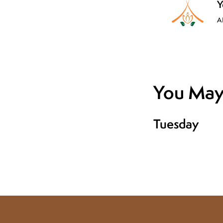
Y
A
You May 
Tuesday