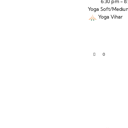
6:30 pm
-
8
Yoga Soft/Mediu
Yoga Vihar
0