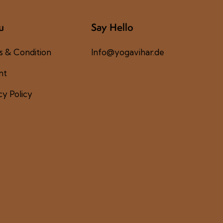
u
Say Hello
 & Condition
Info@yogavihar.de
nt
cy Policy