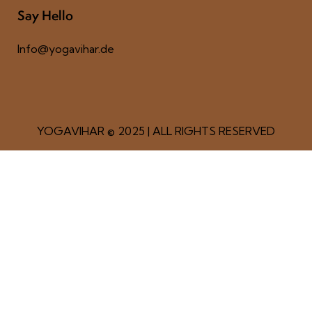
Say Hello
Info@yogavihar.de
YOGAVIHAR
© 2025 | ALL RIGHTS RESERVED