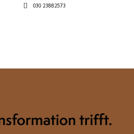
030 23882573
sformation trifft.