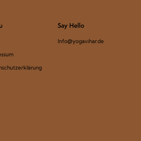
u
Say Hello
Info@yogavihar.de
essum
nschutzerklärung