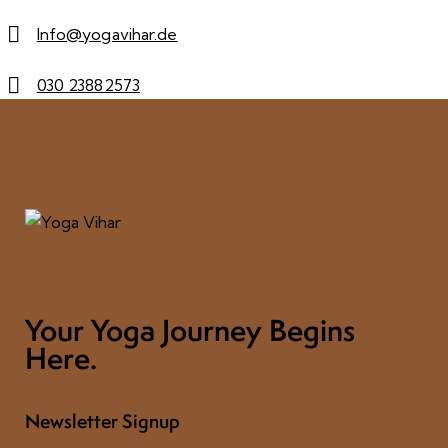
Info@yogavihar.de
030 23882573
Your Yoga Journey Begins
Here.
Newsletter Signup