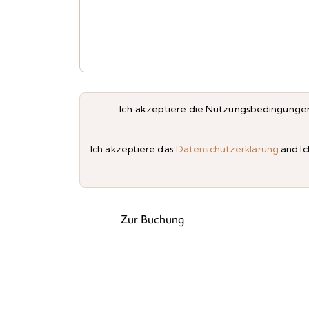
Ich akzeptiere die Nutzungsbedingungen
Ich akzeptiere das
Datenschutzerklärung
and Ic
Bitte lasse dieses Feld leer.